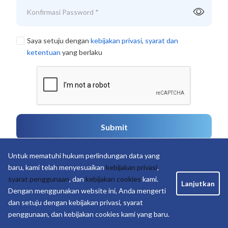
Saya setuju dengan
kebijakan privasi
,
syarat dan
ketentuan
yang berlaku
Submit
Untuk mematuhi hukum perlindungan data yang
baru, kami telah menyesuaikan
kebijakan privasi
,
Sudah pernah daftar?
Silahkan Login
syarat penggunaan
, dan
kebijakan cookies
kami.
Lanjutkan
Dengan menggunakan website ini, Anda mengerti
dan setuju dengan kebijakan privasi, syarat
penggunaan, dan kebijakan cookies kami yang baru.